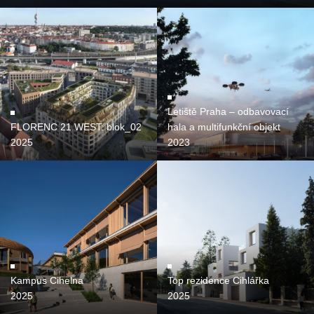
Letiště Praha – odbavovací
FLORENC 21 WEST: blok_02
hala a multifunkční objekt
2025
2023
Kampus Cihelna
Top rezidence Cihlářka
2025
2025