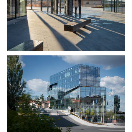
přístupových cest ze severozápadu k Pražskému
Hradu a ostrý úhel jež svírají pak důsledek jejich
různé nivelety. Historicky zřejmě nejvýznamnější
cesta v linii dnešní ulice Horoměřické přetínala
původní cesty v linii dnešních ulic Evropské a
Kladenské a vytvářela s nimi trojúhelník právě na
tomto pozemku. Toto geometrické schéma jsme se
rozhodli v konceptu rozvinout a umožnit opět
průchod pozemkem, převedli jsme ho ale z jedné
osy do tří os rozprostřených v celé jeho ploše. Z
důvodu prostupnosti pozemku a z důvodu
konsensuálního měřítka vzhledem k různorodé
okolní zástavbě, která neposkytuje jednoznačný
urbanistický kontext, jsme tak namísto konvenčního
jednolitého bloku navrhli čtyři objekty. Při stanovení
jejich formy jsme se inspirovali nepravidelným
tvarem pozemku a principem fraktální podobnosti v
jeho členění. Geometrie objektů jsou tak z tvaru
pozemku přímo odvozeny, jsou sice nepravidelné