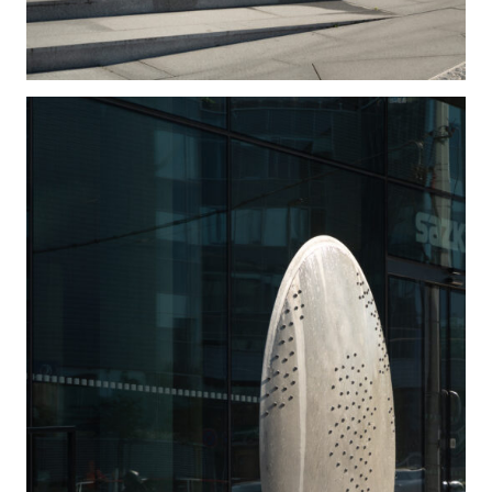
realizovaná v této etapě (Na horu od Federica Diaze,
Ledovec od Maxima Velčovského, Planeta od
architektů Centra Jana Aulíka, Leoše Horáka, Davida
Zalabáka a sochaře Pavla Filipa a Vítr od Jana
Poupěte) jsou vztažena k základním přírodním
principům, je výsledkem neplánované synergie mezi
těmito tvůrci a mezi prostředím do kterého
vstupovali.