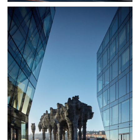
pro místní obyvatele, vytvoření chybějícího a
skutečně živého městského prostředí. Historickou
roli ulice Kladenské jakožto hlavní městské páteře
převzala v minulém století ulice Evropská, bohužel
ale jenom ve smyslu dopravním, bez obchodů a
služeb pro lokalitu. Proto bylo od počátku naší práce
cílem vytvoření skutečného multifunkčního centra,
doplňujícího vše, co v okolí obyvatelům chybí
(prodejna potravin, restaurace, kavárny) včetně
nového veřejného prostoru – malé piazzetty
navržené přibližně v místě historicky existujícího
obdobného prostoru.
Na počátku práce, při studiu historických map jsme
si uvědomili, že nepravidelný tvar pozemku v
podobě velmi protáhlého trojúhelníku není v tomto
případě důsledek anomálie v katastru nemovitostí
ani geometrické chaotičnosti našeho současného
územního plánu, ale záznam původních historických