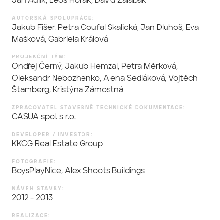
Jan Aulík, Leoš Horák, David Zalabák
AUTORSKÁ SPOLUPRÁCE:
Jakub Fišer, Petra Coufal Skalická, Jan Dluhoš, Eva
Mašková, Gabriela Králová
PROJEKČNÍ TÝM:
Ondřej Černý, Jakub Hemzal, Petra Měrková,
Oleksandr Nebozhenko, Alena Sedláková, Vojtěch
Štamberg, Kristýna Zámostná
ZPRACOVATEL STAVEBNĚ TECHNICKÉ DOKUMENTACE:
CASUA spol. s r.o.
DEVELOPER / INVESTOR:
KKCG Real Estate Group
FOTOGRAFIE:
BoysPlayNice, Alex Shoots Buildings
NÁVRH STAVBY:
2012 - 2013
REALIZACE: