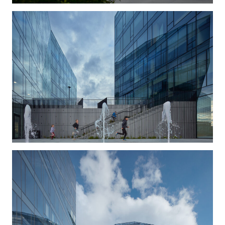
ale vzájemně příbuzné a v pevných vzájemných
geometrických vazbách. Mezi nimi vznikají uličky a
veřejné prostory, které by měly evokovat sevřené
uličky zástavby v historických jádrech. Výslednou
podobou Centra Bořislavka jsou čtyři budovy, jejichž
sestava připomíná krystalickou strukturu položenou
na společné platformě, která vyrovnává velké
terénní rozdíly okolních ulic. Celou zástavbu
chápeme jako formu městského bloku; cílem nebyla
jenom estetika jednotlivých budov/krystalů ale
především prostředí okolo nich a mezi nimi. Na
platformě je vytvořena většina důležitých veřejných
prostor a je na ní především plocha piazzetty, na
kterou ústí obchodní pasáž umožňující bezbariérové
spojení celého Centra a jeho okolí přímo s
vestibulem metra. Význam tohoto místa s
výhledem na Pražský Hrad podtrhuje socha
Federica Diáze.
Pro exaktní vyjádření krystalických tvarů