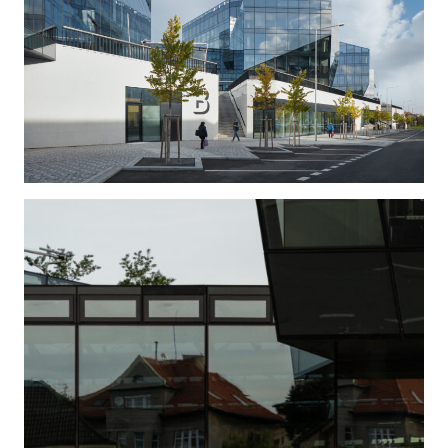
jednotlivých budov jsme využili prosklené fasády, u
kterých jsme, ale různé typické efekty jako je úplná
reflexe nebo úplná průhlednost spíše redukovali;
velké skleněné plochy zde nejsou symbolem
modernity nebo suverenity kancelářské typologie,
ale pouze prostředkem k realizaci specificky
vymezeného a modelovaného prostoru. Sklo
nevyjadřuje lehkost jednotlivých budov – krystalů
ale naopak symbolicky jejich kompaktní hmotnost a
tektoniku v pevném posazení těchto objemů na
platformu.
Nekonvenční geometrie architektonické formy je i
přes poměrně subjektivní formu výsledkem řady
vlivů konkrétního místa a celý soubor budov
chápeme jako současný a specifický typ
městského bloku s pevně definovanými uličními
čárami a veřejným prostorem.
Za nejpodstatnější vlastnost urbanistického