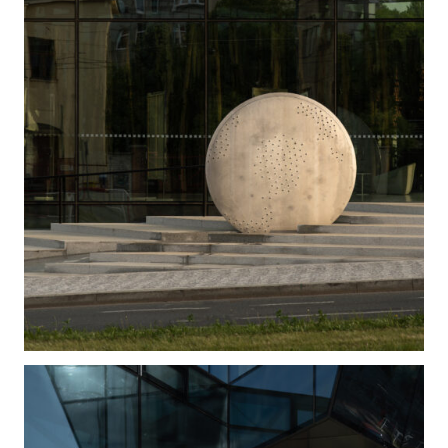
konceptu Centra Bořislavka považujeme velký
rozsah prostupnosti celou jeho strukturou z
okolního území podél ulic Evropské a Kladenské a
přímé spojení s vestibulem metra z více vstupů v
území. Rozsahem možného pohybu veřejnými a
polo veřejnými plochami a terasami, v interiéru i
exteriéru, rovnoměrně prostupujícími celým
souborem to lze přirovnat k mraveništi.
Architektonický koncept Centra Bořislavka počítal
od počátku s uměleckými díly jako nedílnými
součástmi celého prostředí, a to v zásadě ve dvou
časových úsecích.
První část děl byla koncipována v předem určených
pozicích exteriéru (piazzetta, prostor před vstupem
do HQ) i interiéru ještě před dokončením výstavby
Centra.
Druhá část by měla pokračovat po dokončení
Centra především ve veřejné prostoru a jak pozice,