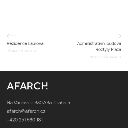
Rezidence Laurová
Administrativní budova
Roztyly Plaza
PŘEDCHOZÍ PROJEKT
NÁSLEDUJÍCÍ PROJEKT
Na Václavce 3307/3a, Praha 5
afarch@afarch.cz
+420 251 560 181