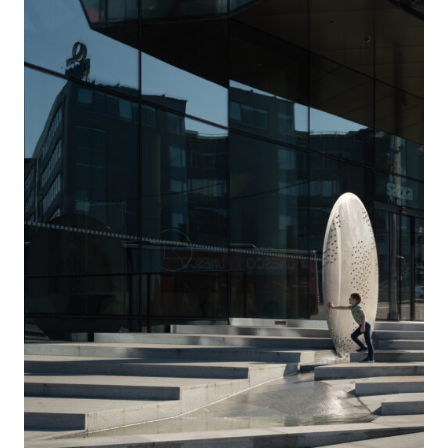
tak i výběr děl už bude probíhat v kontextu
existujících budov.
Může tak být uměleckou reakcí na fyzicky přítomný
prostor, tvůrčí přístupy tak budou mít možnost na
něj reagovat a samozřejmě s k němu i vymezovat.
Mohou zde vzniknout díla opět s předpokladem
dlouhodobé koexistence v daném prostoru, ale i
krátkodobé instalace a výstavy, tudíž zde bude
prostor i pro zcela aktuální umělecká sdělení.
Umělecká díla zde byla vždy chápána jako zcela
svobodné vyjádření umělců, architektonické libreto
vymezovalo pouze jejich umístění v určitých
prostorách exteriéru a interiérech budov. Nikdy
neexistovalo zadání ve smyslu společného
východiska uvažovaných děl nebo jejich tématu,
nebyla ani nijak definovaná míra integrity nebo
kontrastnosti s architekturou.
Skutečnost, že skulpturální umělecká díla