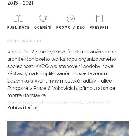
2018 – 2021
PUBLIKACE
OCENĚNÍ
PROMO VIDEO
PRESSKIT
POPIS PROJEKTU
V roce 2012 jsme byli přizváni do mezinárodního
architektonického workshopu organizovaného
společností KKCG pro stanovení podoby nové
zástavby na komplikovaném nezastavěném
pozemku u významné městské radiály – ulice
Evropské v Praze 6 Vokovicích, přímo u stanice
metra Bořislavka.
Komplikovanost pozemku spočívala ve velmi
Zobrazit více
nepravidelném tvaru s velkým výškovým
převýšením a v naprosto různorodém kontextu
okolní zástavby – je zde vilová čtvrť Hanspaulka,
poměrně příjemná středně podlažní bytová