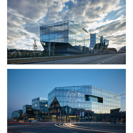
zástavba ulice Kladenské, v širším kontextu ale i
vysoké panelové objekty sídliště Červený vrch a
solitérní administrativní budova v protilehlém
kvadrantu křižovatky Horoměřická. Celkově prošla
ulice Evropská od devadesátých let velkým
rozvojem, postavili se podél ní nové budovy se sídly
významných společností, které ale urbanisticky
posilují charakter spíše ulice Evropské a méně už
lokální městské prostředí za ní. Neadekvátnost
ponechaného prázdného místa u stanice metra a
tramvaje, ve významné pozici pražského reliéfu a s
výhledem na Pražský Hrad byla výzvou pro všechny
účastníky workshopu. Nejpodstatnější sdělením v
zadání pro nás bylo to, že kromě vytvoření
reprezentativního sídla společnosti a doplnění ulice
Evropské je kladen důraz také na zlepšení prostředí
uvnitř navazujícího území, dokončení ulice
Kladenské, doplnění chybějící občanské vybavenosti
pro celou oblast a zlepšení přístupu ke stanici metra