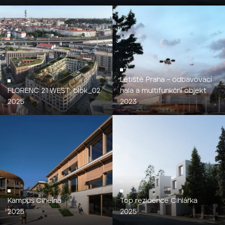
Letiště Praha – odbavovací
FLORENC 21 WEST: blok_02
hala a multifunkční objekt
2025
2023
Kampus Cihelna
Top rezidence Cihlářka
2025
2025