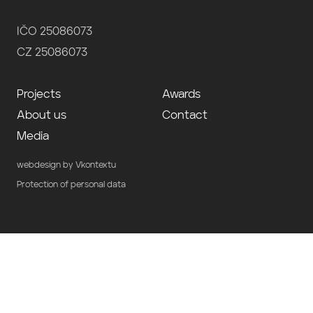
IČO 25086073
CZ 25086073
Projects
Awards
About us
Contact
Media
webdesign by Vkontextu
Protection of personal data