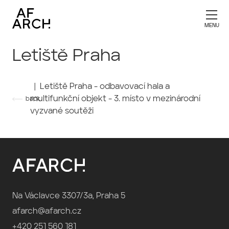
Letiště Praha
| Letiště Praha - odbavovací hala a
multifunkční objekt - 3. místo v mezinárodní
back
vyzvané soutěži
Na Václavce 3307/3a, Praha 5
afarch@afarch.cz
+420 251 560 181