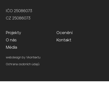
IČO 25086073
CZ 25086073
Projekty
Ocenění
O nás
Kontakt
Média
webdesign by Vkontextu
Ochrana osobních údajů