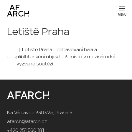
Letiště Praha
| Letiště Praha - odbavovací hala a
multifunkční objekt - 3. místo v mezinárodní
zpět
vyzvané soutěži
Na Václavce 3307/3a, Praha 5
afarch@afarch.cz
+420 251 560 181