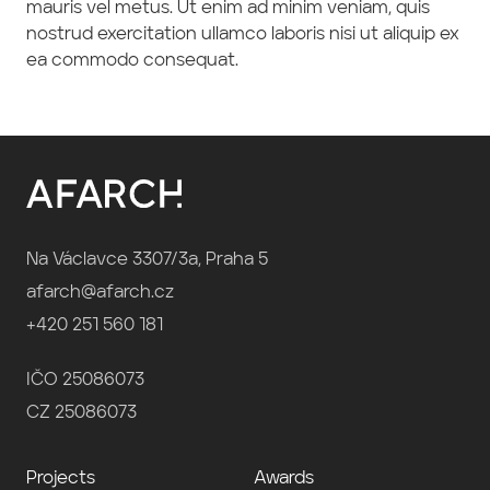
mauris vel metus. Ut enim ad minim veniam, quis
nostrud exercitation ullamco laboris nisi ut aliquip ex
ea commodo consequat.
Na Václavce 3307/3a, Praha 5
afarch@afarch.cz
+420 251 560 181
IČO 25086073
CZ 25086073
Projects
Awards