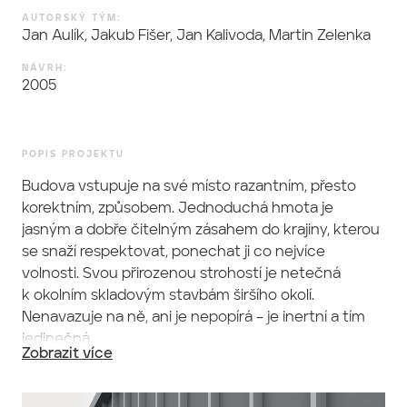
AUTORSKÝ TÝM:
Jan Aulík, Jakub Fišer, Jan Kalivoda, Martin Zelenka
NÁVRH:
2005
POPIS PROJEKTU
Budova vstupuje na své místo razantním, přesto
korektním, způsobem. Jednoduchá hmota je
jasným a dobře čitelným zásahem do krajiny, kterou
se snaží respektovat, ponechat ji co nejvíce
volnosti. Svou přirozenou strohostí je netečná
k okolním skladovým stavbám širšího okolí.
Nenavazuje na ně, ani je nepopírá – je inertní a tím
jedinečná.
Zobrazit více