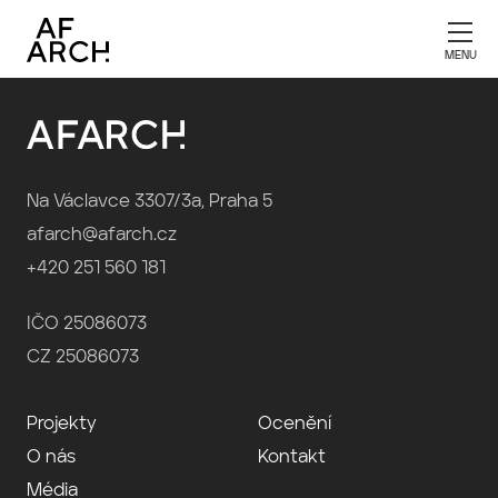
Publikace 2002
Na Václavce 3307/3a, Praha 5
afarch@afarch.cz
+420 251 560 181
IČO 25086073
CZ 25086073
Projekty
Ocenění
O nás
Kontakt
Média