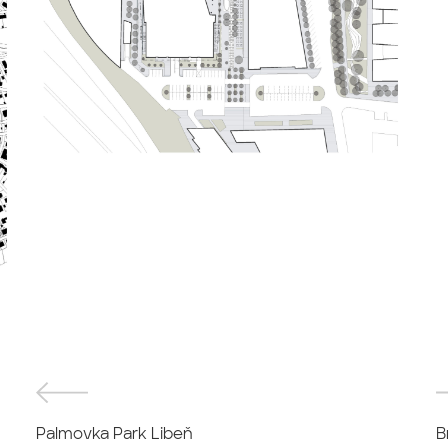
Palmovka Park Libeň
B