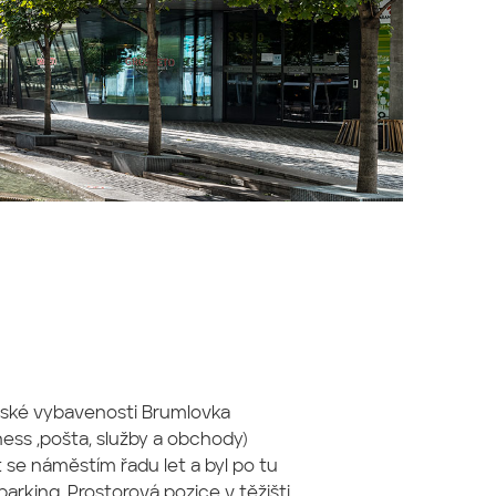
ské vybavenosti Brumlovka
ness ,pošta, služby a obchody)
át se náměstím řadu let a byl po tu
arking. Prostorová pozice v těžišti