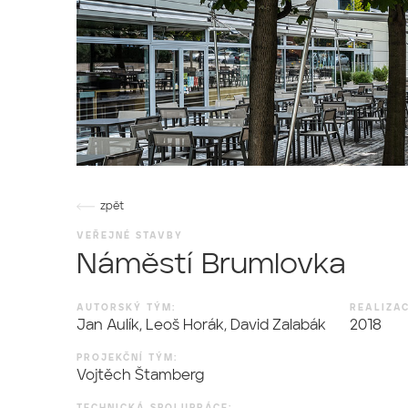
zpět
VEŘEJNÉ STAVBY
Náměstí Brumlovka
AUTORSKÝ TÝM:
REALIZAC
Jan Aulík, Leoš Horák, David Zalabák
2018
PROJEKČNÍ TÝM:
Vojtěch Štamberg