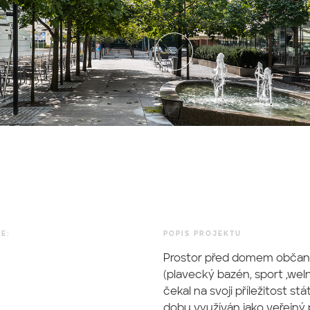
E:
POPIS PROJEKTU
Prostor před domem občan
(plavecký bazén, sport ,wel
čekal na svoji příležitost st
dobu využíván jako veřejný p