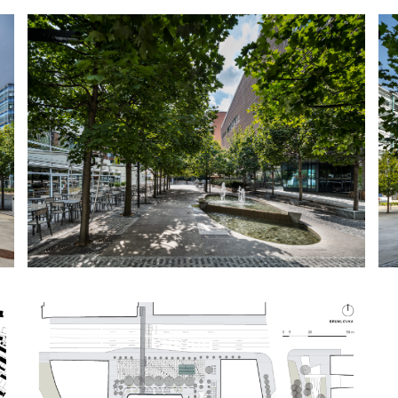
koncertů po farmářské trhy
prostoru je vysazení osmi 
schopných plnit důležitou r
okamžitě.