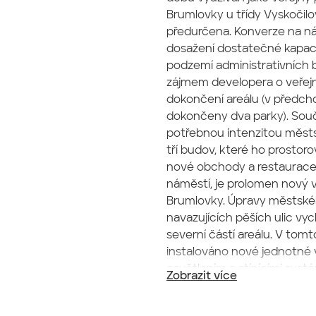
Brumlovky u třídy Vyskočilo
předurčena. Konverze na ná
dosažení dostatečné kapaci
podzemí administrativních bu
zájmem developera o veřejn
dokončení areálu (v předcho
dokončeny dva parky). Souč
potřebnou intenzitou městsk
tří budov, které ho prostor
nové obchody a restaurace
náměstí, je prolomen nový 
Brumlovky. Úpravy městskéh
navazujících pěších ulic vy
severní částí areálu. V tomt
instalováno nové jednotné
osvětlením a stínícími sys
Zobrazit více
dlažbě integrované trysky 
technických bodů pro různé