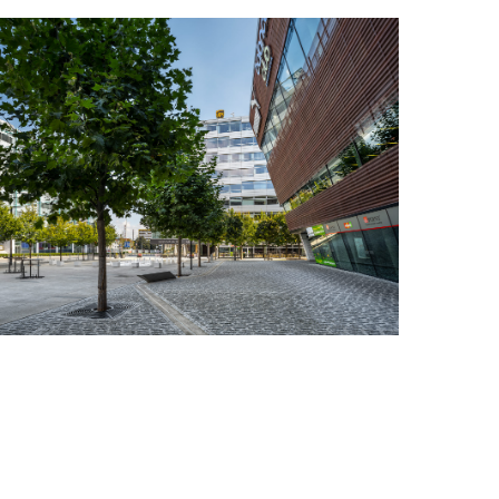
. Důležitou součástí celého
mohutných vzrostlých platanů,
oli skutečně velkých stromů