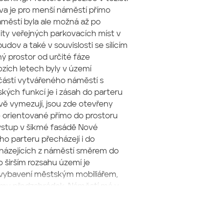
va je pro menší náměstí přímo
městí byla ale možná až po
ty veřejných parkovacích míst v
dov a také v souvislosti se sílícím
ý prostor od určité fáze
zích letech byly v území
ástí vytvářeného náměstí s
ých funkcí je i zásah do parteru
ově vymezují, jsou zde otevřeny
 orientované přímo do prostoru
vstup v šikmé fasádě Nové
o parteru přecházejí i do
cházejících z náměstí směrem do
o širším rozsahu území je
 vybavení městským mobiliářem,
témy předzahrádek. Náměstí má v
vodního prvku i napojovacích
 varianty využití náměstí od