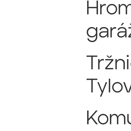
Hro
gará
Tržni
Tylo
Komu