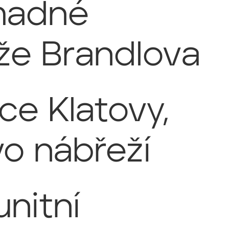
madné
že Brandlova
ce Klatovy,
vo nábřeží
nitní