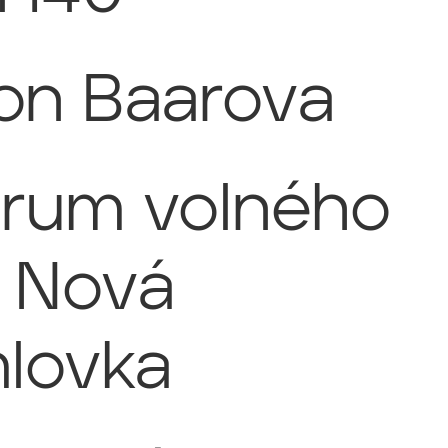
lon Baarova
rum volného
 Nová
lovka