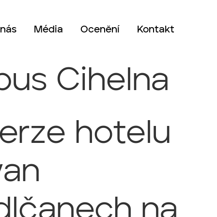
 nás
Média
Ocenění
Kontakt
us Cihelna
erze hotelu
van
dlčanech na