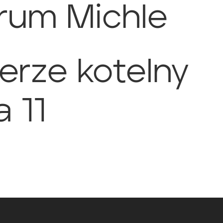
rum Michle
erze kotelny
 11