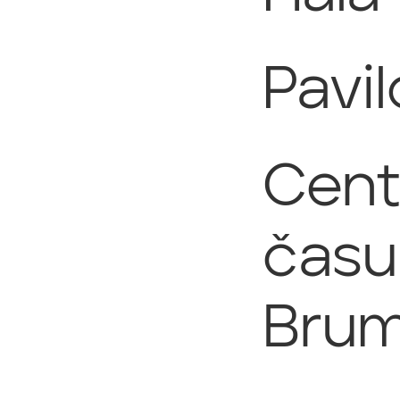
Pavi
Cent
času
Brum