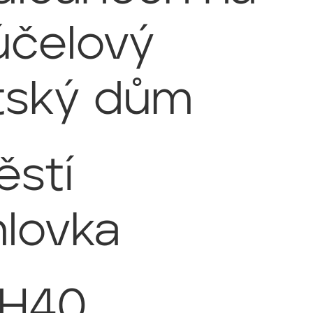
účelový
tský dům
stí
lovka
 H40