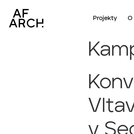
Projekty
O
Kamp
Konv
Vlta
v Se