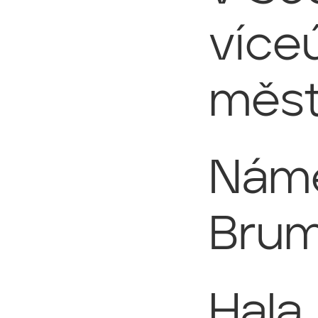
více
měs
Námě
Brum
Hala