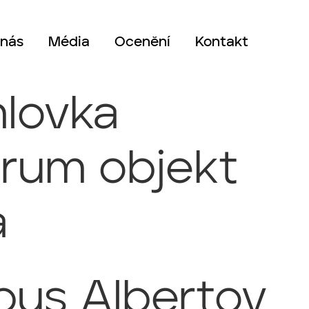
 nás
Média
Ocenění
Kontakt
lovka
rum objekt
a
us Albertov