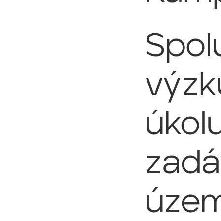
Spol
výz
úkol
zadá
územ