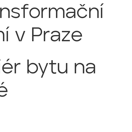
ansformační
í v Praze
iér bytu na
é