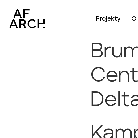
Projekty
O
Brum
Cent
Delt
Kamp