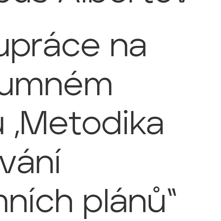
upráce na
kumném
u „Metodika
vání
ních plánů“