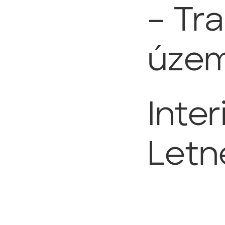
– Tr
územ
Inter
Letn