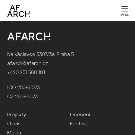
Publikace 2025
Na Václavce 3307/3a, Praha 5
afarch@afarch.cz
+420 251 560 181
IČO 25086073
CZ 25086073
Projekty
Ocenění
O nás
Kontakt
Média