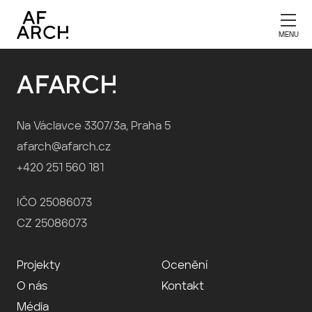
Publikace 2023
Na Václavce 3307/3a, Praha 5
afarch@afarch.cz
+420 251 560 181
IČO 25086073
CZ 25086073
Projekty
Ocenění
O nás
Kontakt
Média