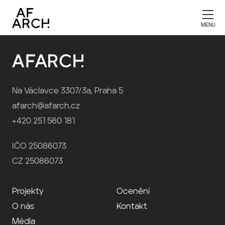
Publikace 2004
Na Václavce 3307/3a, Praha 5
afarch@afarch.cz
+420 251 560 181
IČO 25086073
CZ 25086073
Projekty
Ocenění
O nás
Kontakt
Média