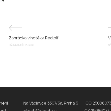
Zahrádka vinotéky Red pif
V
PŘEDCHOZÍ PROJEKT
NÁ
nění
Na Václavce 3307/3a, Praha 5
IČO 2508607
takt
afarch@afarch.cz
CZ 25086073