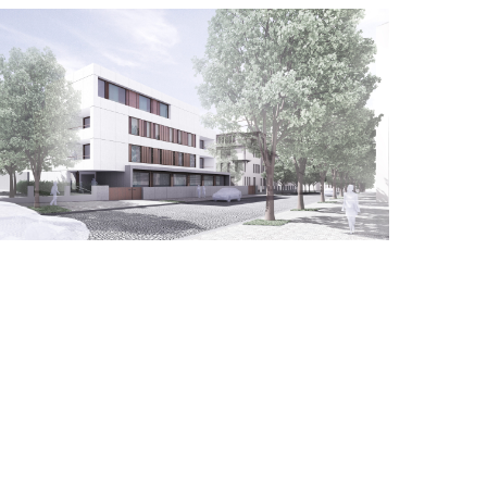
jak z důvodu urbanistických
b zcela solitérní stavbou. Tato
jádřena integrujícím zářezem
ží, které spojuje oba domy.