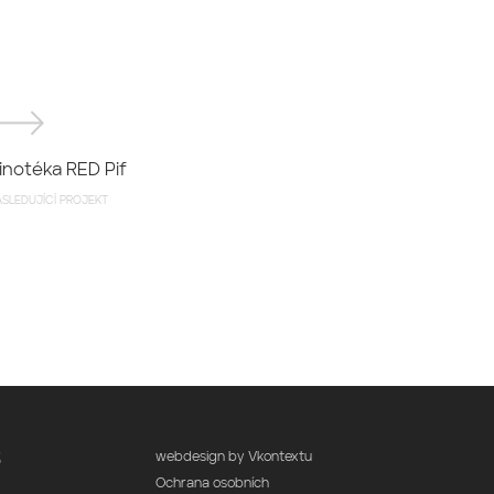
inotéka RED Pif
SLEDUJÍCÍ PROJEKT
webdesign by Vkontextu
3
Ochrana osobních