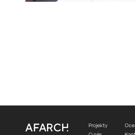
Projekty
Oce
O nás
Kon