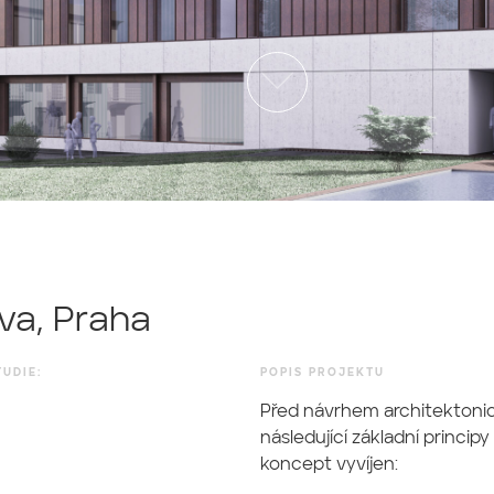
va, Praha
UDIE:
POPIS PROJEKTU
Před návrhem architektoni
následující základní principy
koncept vyvíjen: