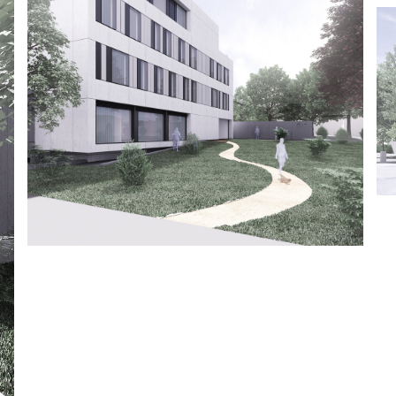
Nově navržený objekt není 
vztahů tak i provozních vaze
vazba je architektonicky vy
osvětlujícím podzemní podla