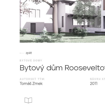
zpět
BYTOVÉ DOMY
Bytový dům Roosevelto
AUTORSKÝ TÝM:
NÁVRH ST
Tomáš Zmek
2011