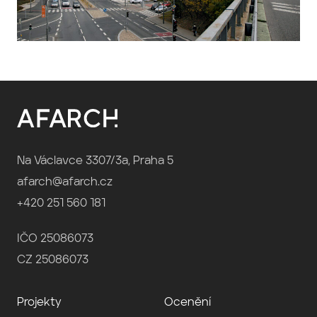
Na Václavce 3307/3a, Praha 5
afarch@afarch.cz
+420 251 560 181
IČO 25086073
CZ 25086073
Projekty
Ocenění