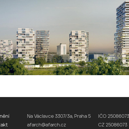
nění
Na Václavce 3307/3a, Praha 5
IČO 2508607
takt
afarch@afarch.cz
CZ 25086073