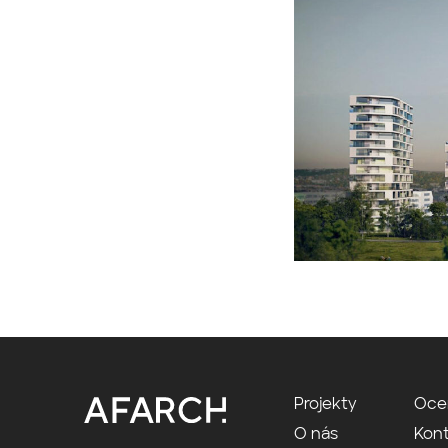
Projekty
Oce
O nás
Kon