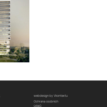
webdesign by Vkontextu
3
Ochrana osobních
údajů