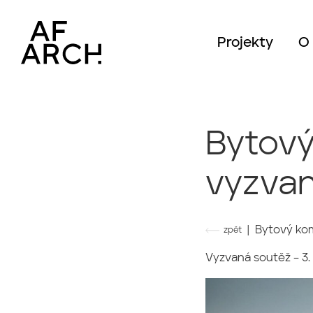
Projekty
O
Bytový
vyzvan
| Bytový kom
zpět
Vyzvaná soutěž – 3.