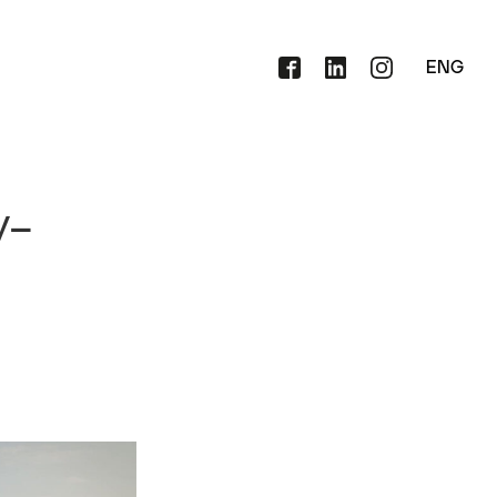
ENG
y-