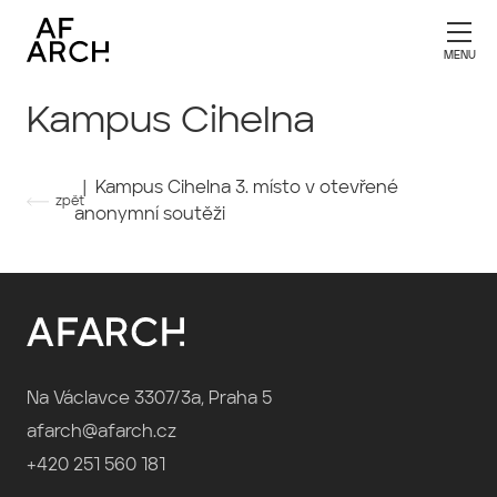
Kampus Cihelna
| Kampus Cihelna 3. místo v otevřené
zpět
anonymní soutěži
Na Václavce 3307/3a, Praha 5
afarch@afarch.cz
+420 251 560 181