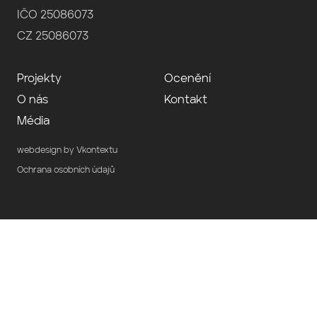
IČO 25086073
CZ 25086073
Projekty
Ocenění
O nás
Kontakt
Média
webdesign by Vkontextu
Ochrana osobních údajů