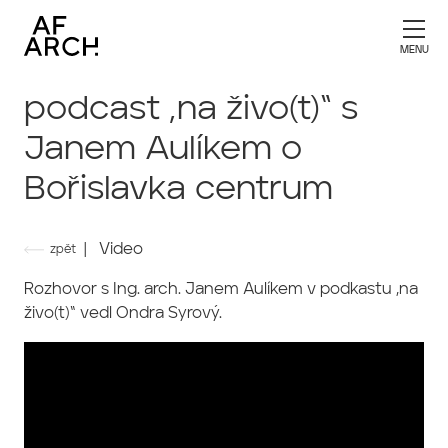
podcast „na živo(t)“ s
Janem Aulíkem o
Bořislavka centrum
| Video
zpět
Rozhovor s Ing. arch. Janem Aulíkem v podkastu „na
živo(t)“ vedl Ondra Syrový.